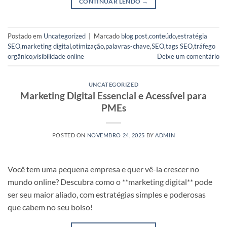
CONTINUAR LENDO
→
Postado em
Uncategorized
|
Marcado
blog post
,
conteúdo
,
estratégia
SEO
,
marketing digital
,
otimização
,
palavras-chave
,
SEO
,
tags SEO
,
tráfego
orgânico
,
visibilidade online
Deixe um comentário
UNCATEGORIZED
Marketing Digital Essencial e Acessível para
PMEs
POSTED ON
NOVEMBRO 24, 2025
BY
ADMIN
Você tem uma pequena empresa e quer vê-la crescer no
mundo online? Descubra como o **marketing digital** pode
ser seu maior aliado, com estratégias simples e poderosas
que cabem no seu bolso!